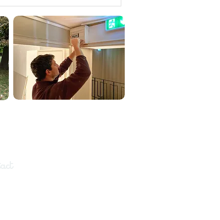
act
4, route du Carmel
91640 Briis-sous-Forges,
France