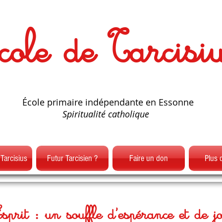
cole de Tarcisi
École primaire indépendante en Essonne
Spiritualité catholique
 Tarcisius
Futur Tarcisien ?
Faire un don
Plus 
prit : un souffle d’espérance et de jo