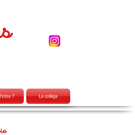
us
d'infos ?
Le collège
ie