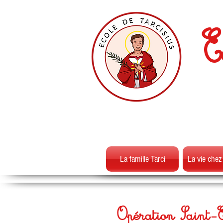
E
La famille Tarci
La vie chez
Opération Saint-Es